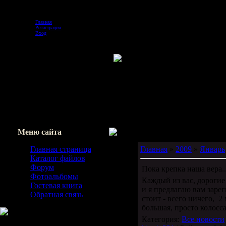
Четверг, 06.08.2026, 06:07
Главная
Регистрация
Вход
Меню сайта
Главная страница
Главная
»
2009
»
Январь
Каталог файлов
Форум
Пока крепка наша вера..
Фотоальбомы
Каждый из вас, дорогие 
Гостевая книга
и я предлагаю вам зарег
Обратная связь
стоит - всего ничего, 2
большая, просто колосса
Категория:
Все новости