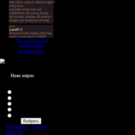
Для добавления
необходима
авторизация
Наш опрос
Твоя любимая расса?
Альянс
Орда
Нежить
Ночные Эльфы
А что такое расса??
Результаты
|
Архив
опросов