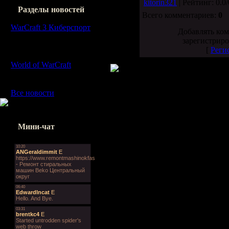
kitorin321
| Рейтинг: 0.0/
Разделы новостей
Всего комментариев:
0
WarCraft 3 Киберспорт
Добавлять ком
[0]
зарегистриро
Новости Варкрафтного
[
Реги
киберспорта
World of WarCraft
[0]
Новости World of
WarCraft
Все новости
[4]
Мини-чат